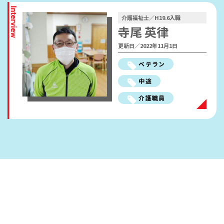
働きやすさ・福利厚生
介護福祉士／H19.6入職
寺尾 英律
人材開発の考え方
更新日／2022年11月1日
職員インタビュー
ベテラン
採用FAQ
中途
介護職員
採用情報
ENTRY