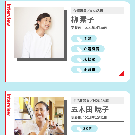
ながおか医療生協グループ
介護職員／R2.4入職
柳 素子
RECRUIT SITE
更新日／2021年2月10日
主婦
ながおか医療生協グループ
介護職員
働きやすさ・福利厚生
未経験
人材開発の考え方
正職員
職員インタビュー
採用FAQ
生活相談員／H26.4入職
五木田 暁子
更新日／2018年12月1日
採用情報
30代