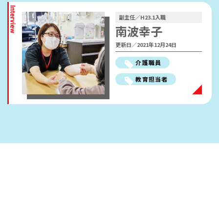
働きやすさ・福利厚生
副主任／H23.1入職
人材開発の考え方
南波幸子
職員インタビュー
更新日／2021年12月24日
採用FAQ
介護職員
教育担当者
採用情報
ENTRY