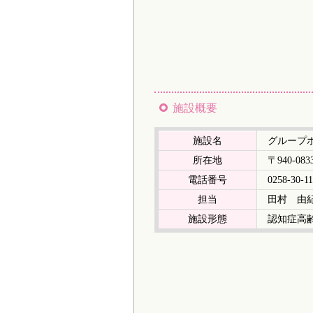
施設概要
施設名
グループ
所在地
〒940-
電話番号
0258-30-11
担当
田村 由
施設形態
認知症高