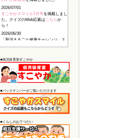
2026/07/01
すこやかスマイル7月号
を掲載しまし
た。クイズのWeb応募は
こちら
か
ら！
2026/06/30
「新潟まるごと健康チャレンジ」ス
タート！7月から10月の間で30日
間、チャレンジに参加して報告いた
だくだけで記念品をお届けします。
■病児保育室すこやか
さらに、抽選で豪華な景品が当たる
チャンスも！詳細は「
2026新潟まる
ごと健康チャレンジ
」をご覧くださ
い。ぜひお気軽にご参加ください。
2026/05/29
■バックナンバーがご覧いただけます
わいが家通信
を掲載しました。
2026/05/29
すこやかスマイル6月号
を掲載しまし
た。クイズのWeb応募は
こちら
か
ら！
■くらしのおてつだい
2026/04/30
わいが家通信
を掲載しました。