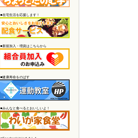
2026/04/30
すこやかスマイル5月号
を掲載しまし
■在宅生活を応援します！
た。クイズのWeb応募は
こちら
か
ら！
2026/03/28
わいが家通信
を掲載しました。
2026/03/28
■新規加入・増資はこちらから
すこやかスマイル4月号
を掲載しまし
た。クイズのWeb応募は
こちら
か
ら！
2026/03/16
介護老人保健施設あらまち
の空床情
■健康寿命をのばす
報を更新しました。
2026/02/26
わいが家通信
を掲載しました。
2026/02/26
■みんなと食べるとおいしいよ！
すこやかスマイル3月号
を掲載しまし
た。クイズのWeb応募は
こちら
か
ら！
2026/02/26
休診のご案内
を更新しました。