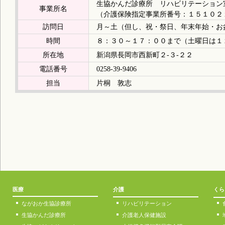
生協かんだ診療所 リハビリテーション
事業所名
（介護保険指定事業所番号：１５１０２
訪問日
月～土（但し、祝・祭日、年末年始・お
時間
８：３０～１７：００まで（土曜日は１
所在地
新潟県長岡市西新町２-３-２２
電話番号
0258-39-9406
担当
片桐 敦志
医療
介護
くら
ながおか生協診療所
リハビリテーション
生協かんだ診療所
介護老人保健施設